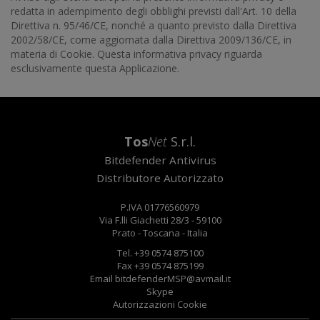
redatta in adempimento degli obblighi previsti dall'Art. 10 della
Direttiva n. 95/46/CE, nonché a quanto previsto dalla Direttiva
2002/58/CE, come aggiornata dalla Direttiva 2009/136/CE, in
materia di Cookie. Questa informativa privacy riguarda
esclusivamente questa Applicazione.
Tos
Net
S.r.l.
Bitdefender Antivirus
Distributore Autorizzato
P.IVA 0177
656
0979
Via F.lli Giachetti 28/3 - 59100
Prato - Toscana - Italia
Tel. +39 0574 875100
Fax +39
0574
875199
Email
bitdefenderMSP@avmail.it
Skype
Autorizzazioni Cookie