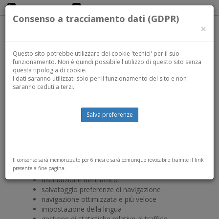
+39 329 5916175
bitdefenderMSP@avmail.it
Consenso a tracciamento dati (GDPR)
×
Tog
navi
COOKIE POLICY
Questo sito potrebbe utilizzare dei cookie 'tecnici' per il suo
funzionamento. Non è quindi possibile l'utilizzo di questo sito senza
questa tipologia di cookie.
Cosa sono i Cookie?
I dati saranno utilizzati solo per il funzionamento del sito e non
I Cookie, porzioni di codice installate all'interno del browser
saranno ceduti a terzi.
utilizzate nell'erogazione del servizio in base alle finalità del sito,
possono necessitare in alcuni casi del consenso dell'Utente.
Salva preferenze
Attività strettamente necessarie al funzionamento
Questo sito utilizza (o può utilizzare) Cookie per svolgere attività
strettamente necessarie al suo funzionamento, come ad
esempio:
Il consenso sarà memorizzato per 6 mesi e sarà comunque revocabile tramite il link
presente a fine pagina.
salvataggio sessione dell'Utente
distribuzione del traffico
salvataggio preferenze di navigazione
navigazione ottimizzata e più veloce
impostazione della lingua
gestione di statistiche relative al traffico